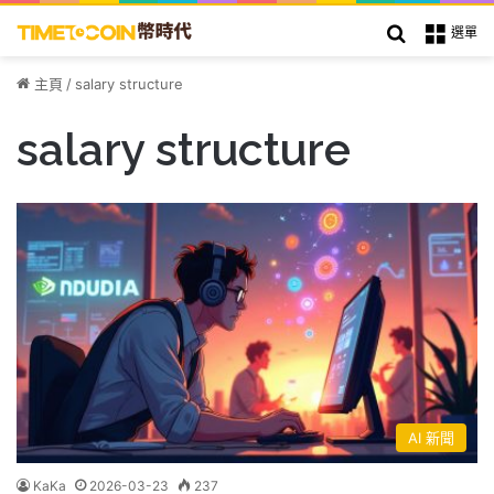
搜索
選單
主頁
/
salary structure
salary structure
AI 新聞
KaKa
2026-03-23
237