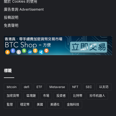
關於 Cookies 的使用
廣告查詢 Advertisement
投稿說明
免責聲明
標籤
bitcoin
defi
ETF
Metaverse
NFT
SEC
以太坊
加密貨幣
區塊鏈
市場
投資者
比特幣
炒币机器人
監管
穩定幣
美國
美通社
金融科技