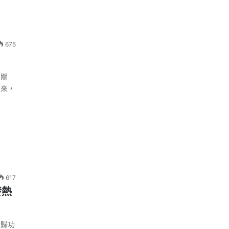
675
泛關
以來，
617
發熱
要歸功