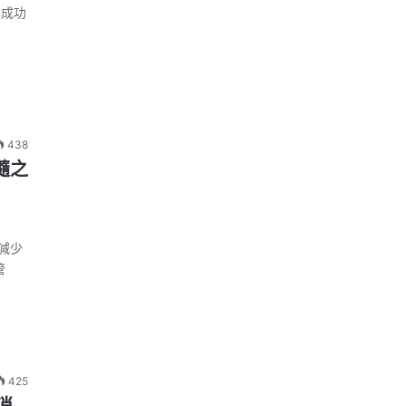
已成功
438
否隨之
增
減少
管
425