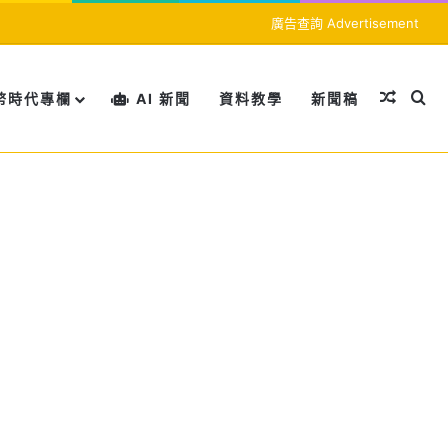
廣告查詢 Advertisement
隨機文
搜
幣時代專欄
AI 新聞
資料教學
新聞稿