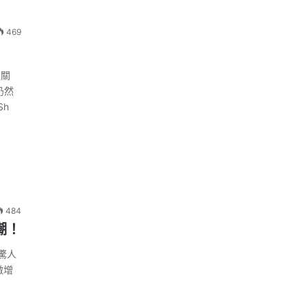
469
泛關
仍然
h
484
潮！
驚人
激增