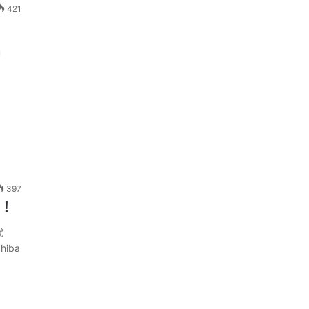
421
u
397
溫！
代
iba