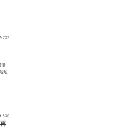
737
其價
在短短
339
度再