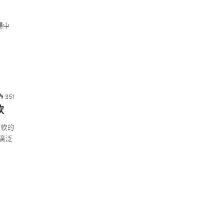
場中
351
軟
疲軟的
廣泛