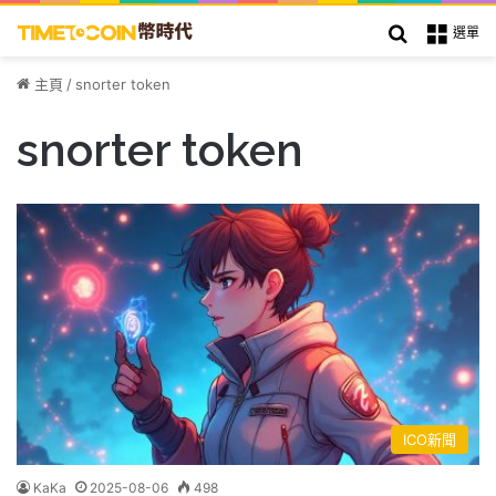
搜索
選單
主頁
/
snorter token
snorter token
ICO新聞
KaKa
2025-08-06
498