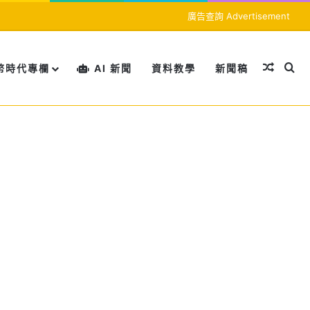
廣告查詢 Advertisement
隨機文
搜
幣時代專欄
AI 新聞
資料教學
新聞稿