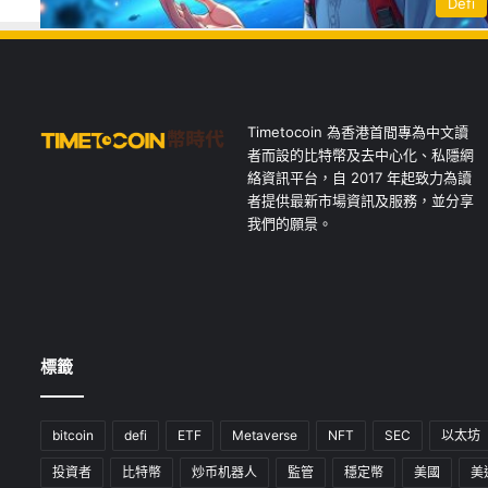
Defi
Timetocoin 為香港首間專為中文讀
者而設的比特幣及去中心化、私隱網
絡資訊平台，自 2017 年起致力為讀
者提供最新市場資訊及服務，並分享
我們的願景。
標籤
bitcoin
defi
ETF
Metaverse
NFT
SEC
以太坊
投資者
比特幣
炒币机器人
監管
穩定幣
美國
美