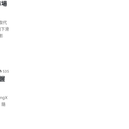
市場
取代
則下滑
影
535
掌握
ngX
。隨