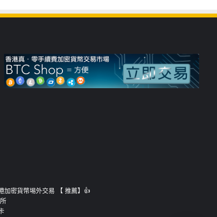
運的香港加密貨幣埸外交易 【 推薦】👍
易所
卡