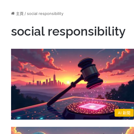
主頁
/
social responsibility
social responsibility
AI 新聞