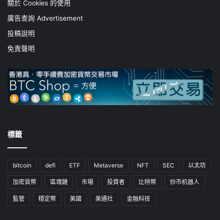
關於 Cookies 的使用
廣告查詢 Advertisement
投稿說明
免責聲明
標籤
bitcoin
defi
ETF
Metaverse
NFT
SEC
以太坊
加密貨幣
區塊鏈
市場
投資者
比特幣
炒币机器人
監管
穩定幣
美國
美通社
金融科技