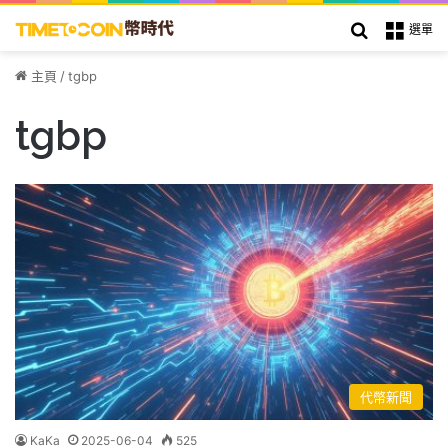
搜索
選單
主頁
/
tgbp
tgbp
代幣新聞
KaKa
2025-06-04
525