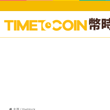
主頁
/
theblock