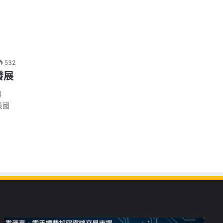
532
發展
與
長國