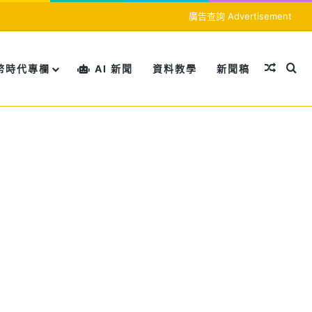
廣告查詢 Advertisement
隨機文
搜
幣時代專欄
AI 新聞
資料教學
新聞稿