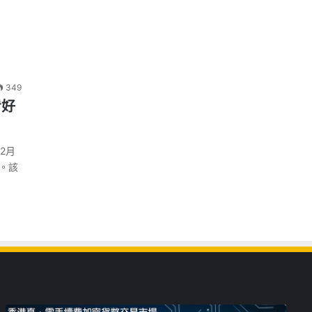
349
看好
年2月
減。該