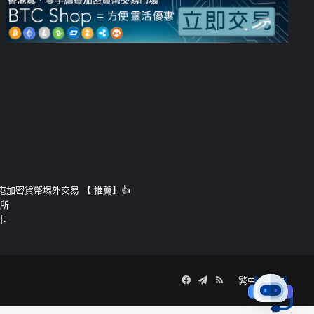
運的香港加密貨幣埸外交易 【 推薦】👍
易所
卡
Facebook
Telegram
RSS
繁中
簡中