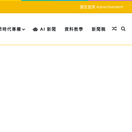
廣告查詢 Advertisement
隨機文
搜
幣時代專欄
AI 新聞
資料教學
新聞稿