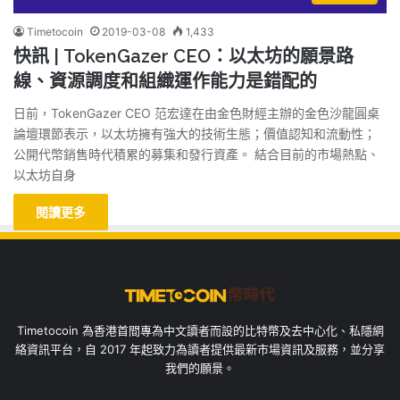
Timetocoin
2019-03-08
1,433
快訊 | TokenGazer CEO：以太坊的願景路
線、資源調度和組織運作能力是錯配的
日前，TokenGazer CEO 范宏達在由金色財經主辦的金色沙龍圓桌
論壇環節表示，以太坊擁有強大的技術生態；價值認知和流動性；
公開代幣銷售時代積累的募集和發行資產。 結合目前的市場熱點、
以太坊自身
閱讀更多
Timetocoin 為香港首間專為中文讀者而設的比特幣及去中心化、私隱網
絡資訊平台，自 2017 年起致力為讀者提供最新市場資訊及服務，並分享
我們的願景。