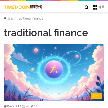
搜索
選單
主頁
/
traditional finance
traditional finance
Defi
KaKa
4 週 前
143