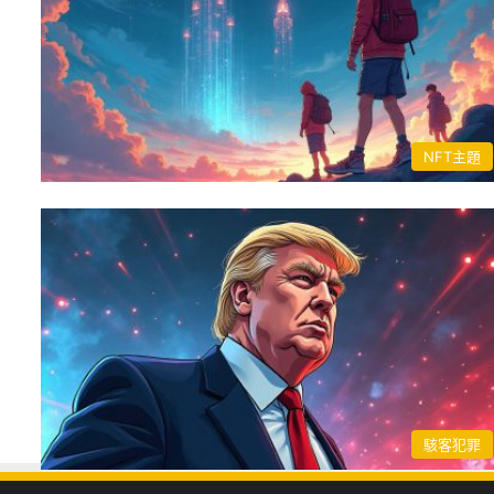
NFT主題
駭客犯罪