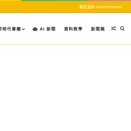
廣告查詢 Advertisement
隨機文
搜
幣時代專欄
AI 新聞
資料教學
新聞稿