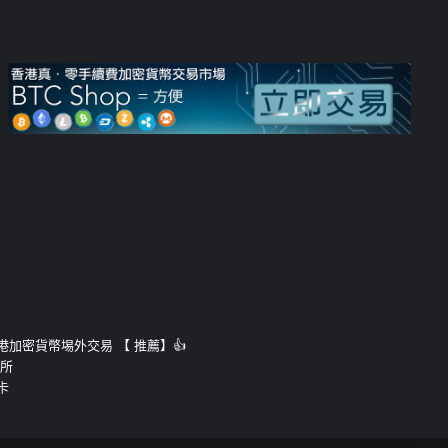
運的香港加密貨幣埸外交易 【 推薦】👍
易所
卡