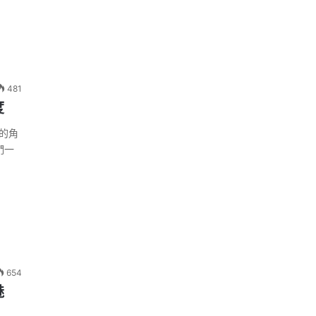
481
度
要的角
們一
654
魅