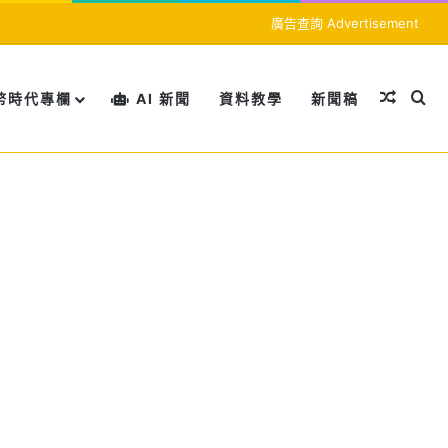
廣告查詢 Advertisement
隨機文
搜
幣時代專欄
AI 新聞
資料教學
新聞稿