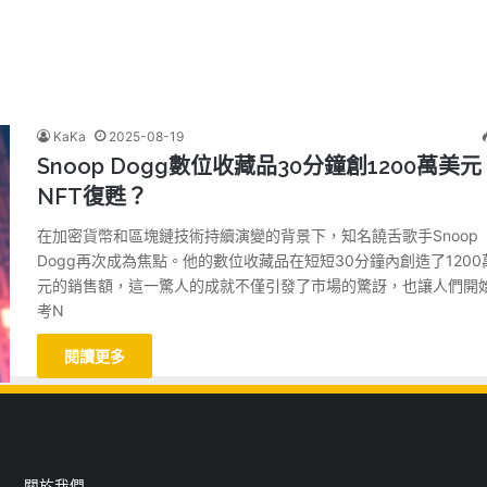
KaKa
2025-08-19
Snoop Dogg數位收藏品30分鐘創1200萬美元
NFT復甦？
在加密貨幣和區塊鏈技術持續演變的背景下，知名饒舌歌手Snoop
Dogg再次成為焦點。他的數位收藏品在短短30分鐘內創造了1200
元的銷售額，這一驚人的成就不僅引發了市場的驚訝，也讓人們開
考N
閱讀更多
關於我們