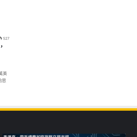
527
，
萬美
始思