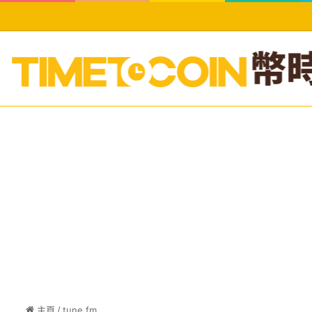
主頁
/
tune.fm