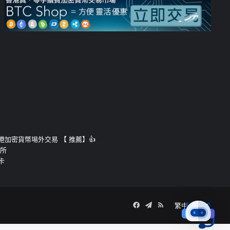
運的香港加密貨幣埸外交易 【 推薦】👍
易所
卡
Facebook
Telegram
RSS
繁中
簡中