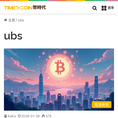
搜索
選單
主頁
/
ubs
ubs
監管新聞
KaKa
2026-01-28
376