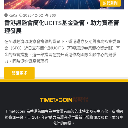
監管新聞
KaKa
2025-12-02
366
香港證監會簡化UCITS基金監管，助力資產管
理發展
在全球經濟環境愈發複雜的背景下，香港證券及期貨事務監察委員
會（SFC）近日宣布簡化對UCITS（可轉讓證券集體投資計劃）基
金的監管措施。這一舉措旨在提升香港作為國際金融中心的競爭
力，同時促進資產管理行
閱讀更多
Timetocoin 為香港首間專為中文讀者而設的比特幣及去中心化、私隱網
絡資訊平台，自 2017 年起致力為讀者提供最新市場資訊及服務，並分享
我們的願景。