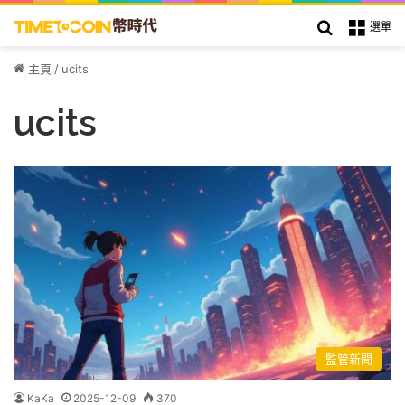
搜索
選單
主頁
/
ucits
ucits
監管新聞
KaKa
2025-12-09
370