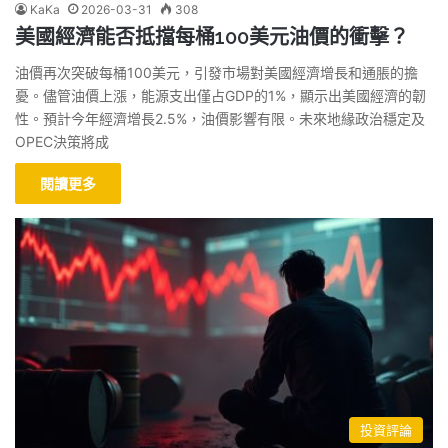
KaKa
2026-03-31
308
美國經濟能否抵擋每桶100美元油價的衝擊？
油價再次突破每桶100美元，引發市場對美國經濟增長和通脹的擔
憂。儘管油價上漲，能源支出僅占GDP的1%，顯示出美國經濟的韌
性。預計今年經濟增長2.5%，油價影響有限。未來地緣政治穩定及
OPEC決策將成
閱讀更多
投資評論