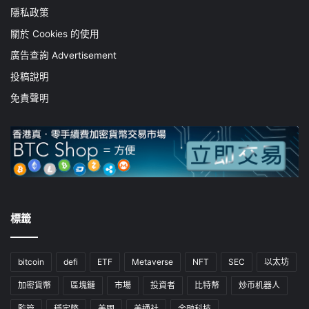
隱私政策
關於 Cookies 的使用
廣告查詢 Advertisement
投稿說明
免責聲明
標籤
bitcoin
defi
ETF
Metaverse
NFT
SEC
以太坊
加密貨幣
區塊鏈
市場
投資者
比特幣
炒币机器人
監管
穩定幣
美國
美通社
金融科技