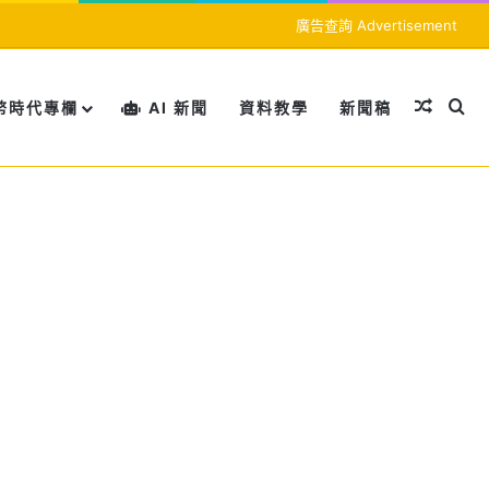
廣告查詢 Advertisement
隨機文
搜
幣時代專欄
AI 新聞
資料教學
新聞稿