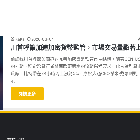
KaKa
2026-03-04
川普呼籲加速加密貨幣監管，市場交易量顯著
前總統川普呼籲美國迅速完善加密貨幣監管市場結構，隨著GENIU
的推動，穩定幣發行者將面臨更嚴格的流動儲備要求。此言論引發
反應，比特幣在24小時內上漲約5%。摩根大通CEO傑米·戴蒙則對
示
閱讀更多
關於我們