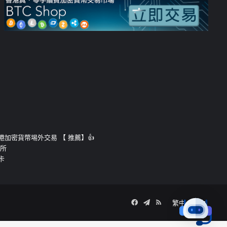
運的香港加密貨幣埸外交易 【 推薦】👍
易所
卡
Facebook
Telegram
RSS
繁中
簡中