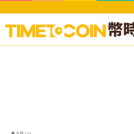
主頁
/
us