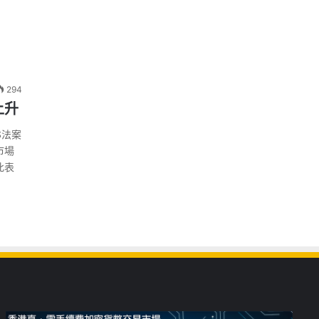
294
上升
S法案
市場
此表