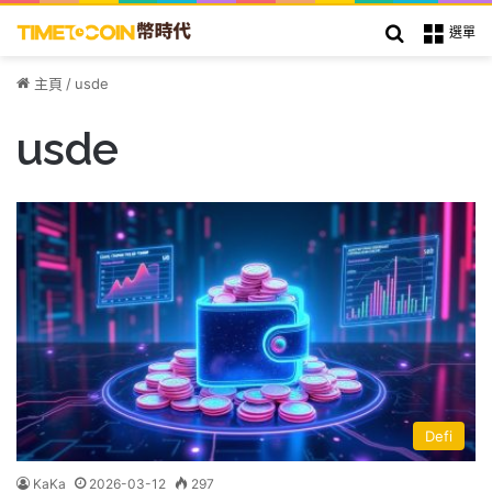
搜索
選單
主頁
/
usde
usde
Defi
KaKa
2026-03-12
297