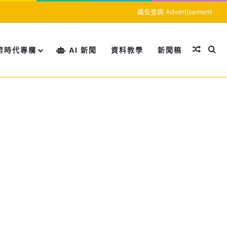
廣告查詢 Advertisement
隨機文
搜
幣時代專欄
AI 新聞
資料教學
新聞稿