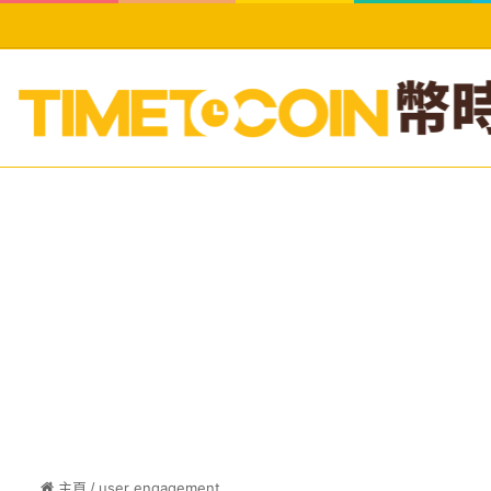
主頁
/
user engagement