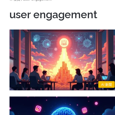
user engagement
AI 新聞