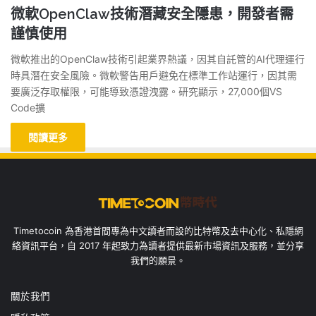
微軟OpenClaw技術潛藏安全隱患，開發者需
謹慎使用
微軟推出的OpenClaw技術引起業界熱議，因其自託管的AI代理運行
時具潛在安全風險。微軟警告用戶避免在標準工作站運行，因其需
要廣泛存取權限，可能導致憑證洩露。研究顯示，27,000個VS
Code擴
閱讀更多
Timetocoin 為香港首間專為中文讀者而設的比特幣及去中心化、私隱網
絡資訊平台，自 2017 年起致力為讀者提供最新市場資訊及服務，並分享
我們的願景。
關於我們