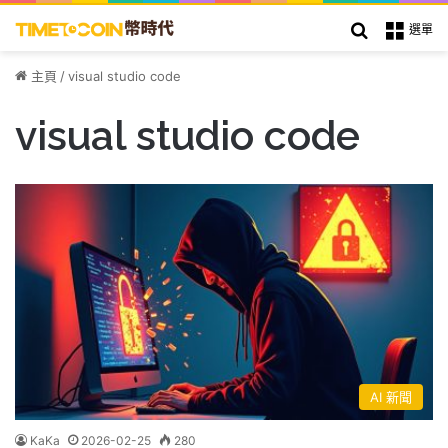
搜索
選單
主頁
/
visual studio code
visual studio code
AI 新聞
KaKa
2026-02-25
280