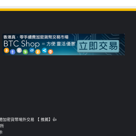
運的香港加密貨幣埸外交易 【 推薦】👍
易所
卡