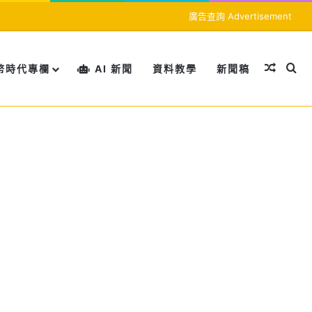
廣告查詢 Advertisement
隨機文
搜
幣時代專欄
AI 新聞
資料教學
新聞稿