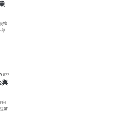
密業
募股權
一舉
577
2與
金由
標誌著