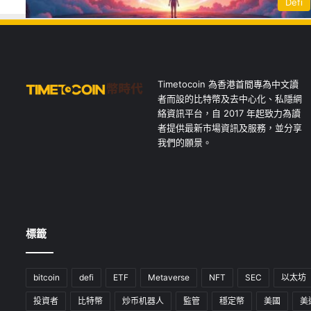
Defi
Timetocoin 為香港首間專為中文讀
者而設的比特幣及去中心化、私隱網
絡資訊平台，自 2017 年起致力為讀
者提供最新市場資訊及服務，並分享
我們的願景。
標籤
bitcoin
defi
ETF
Metaverse
NFT
SEC
以太坊
投資者
比特幣
炒币机器人
監管
穩定幣
美國
美