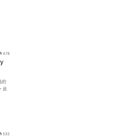
478
y
品的
y，此
535