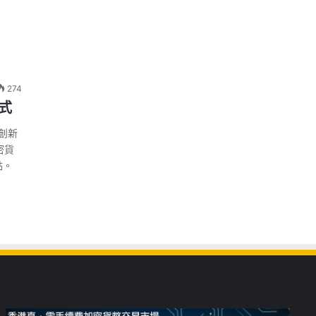
274
式
創新
密貨
點。