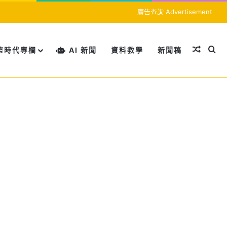
廣告查詢 Advertisement
隨機文
搜
幣時代專欄
AI 新聞
資料教學
新聞稿