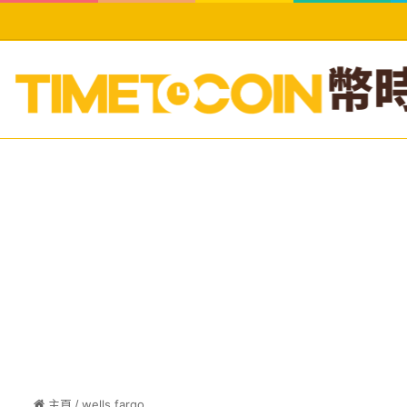
主頁
/
wells fargo