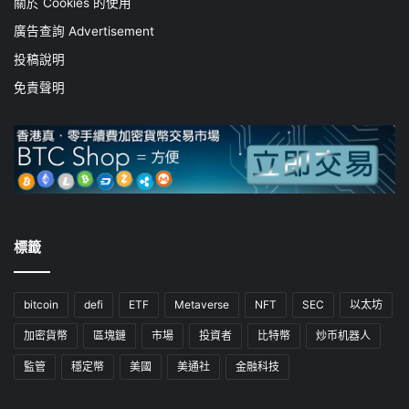
關於 Cookies 的使用
廣告查詢 Advertisement
投稿說明
免責聲明
標籤
bitcoin
defi
ETF
Metaverse
NFT
SEC
以太坊
加密貨幣
區塊鏈
市場
投資者
比特幣
炒币机器人
監管
穩定幣
美國
美通社
金融科技