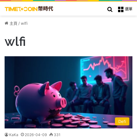
搜索
選單
主頁
/
wlfi
wlfi
Defi
KaKa
2026-04-09
331