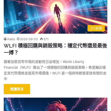
ICO新聞
KaKa
2025-09-03
571
WLFI 積極回購與銷毀策略：穩定代幣還是最後
一搏？
隨著加密貨幣市場的波動性日益增加，World Liberty
Financial（WLFI）推出了一項積極的回購與銷毀策略，希望藉此穩
定其代幣價格並提高市場價值。WLFI 是一個與特朗普家族有關的去
中
閱讀更多