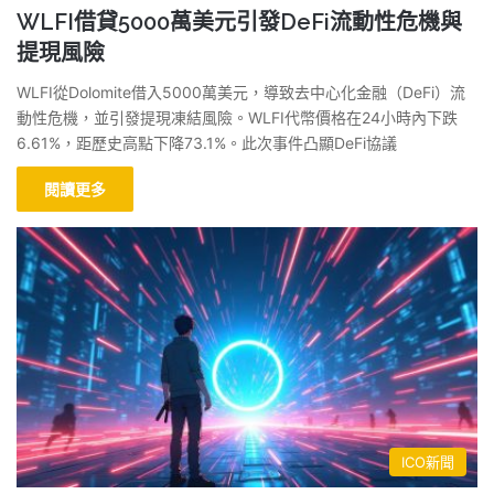
WLFI借貸5000萬美元引發DeFi流動性危機與
提現風險
WLFI從Dolomite借入5000萬美元，導致去中心化金融（DeFi）流
動性危機，並引發提現凍結風險。WLFI代幣價格在24小時內下跌
6.61%，距歷史高點下降73.1%。此次事件凸顯DeFi協議
閱讀更多
ICO新聞