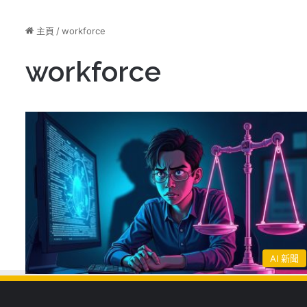
主頁
/
workforce
workforce
AI 新聞