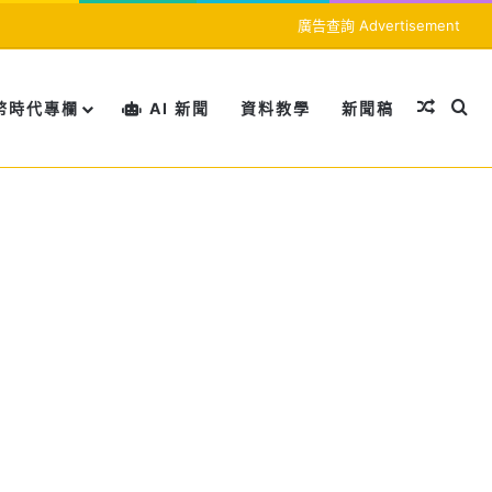
廣告查詢 Advertisement
隨機文
搜
幣時代專欄
AI 新聞
資料教學
新聞稿