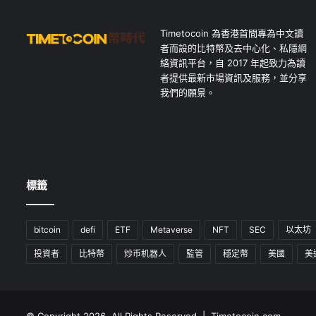
Timetocoin 為香港首間專為中文讀
者而設的比特幣及去中心化、私隱網
絡資訊平台，自 2017 年起致力為讀
者提供最新市場資訊及服務，並分享
我們的願景。
標籤
bitcoin
defi
ETF
Metaverse
NFT
SEC
以太坊
投資者
比特幣
炒币机器人
監管
穩定幣
美國
美
© Copyright 2026, All Rights Reserved | Timetocoin.com