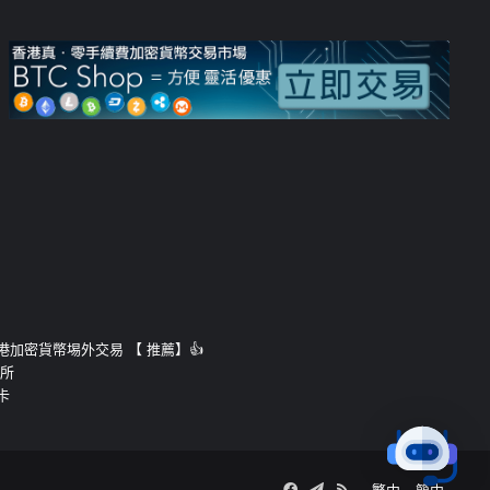
運的香港加密貨幣埸外交易 【 推薦】👍
易所
卡
Facebook
Telegram
RSS
繁中
簡中