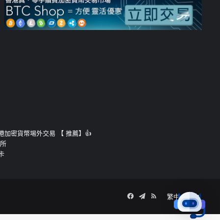
運的香港加密貨幣埸外交易 【 推薦】👍
易所
卡
Facebook
Telegram
RSS
繁中
簡中