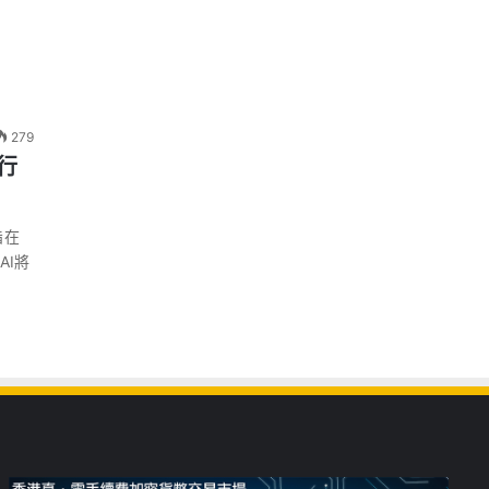
279
康行
旨在
AI將