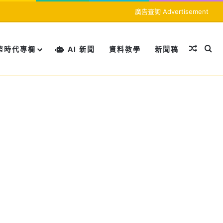
廣告查詢 Advertisement
隨機文
搜
幣時代專欄
AI 新聞
資料教學
新聞稿