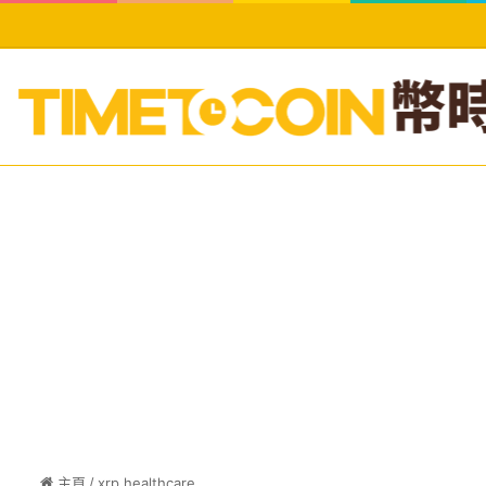
主頁
/
xrp healthcare