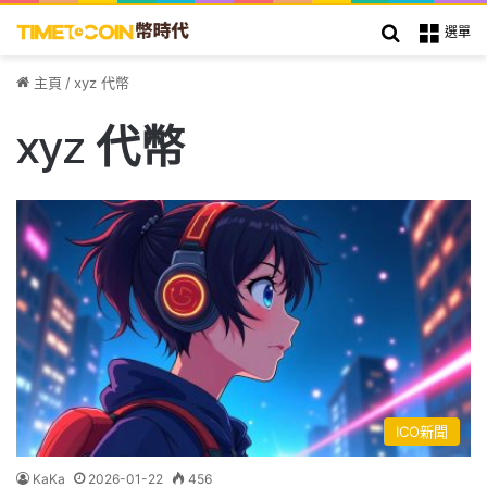
搜索
選單
主頁
/
xyz 代幣
xyz 代幣
ICO新聞
KaKa
2026-01-22
456