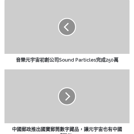
音
樂
元
宇
宙
初
創
公
司
Sound
音樂元宇宙初創公司Sound Particles完成250萬
Particles
完
中
成
國
250
郵
萬
政
推
出
國
寶
郵
筒
中國郵政推出國寶郵筒數字藏品，讓元宇宙也有中國