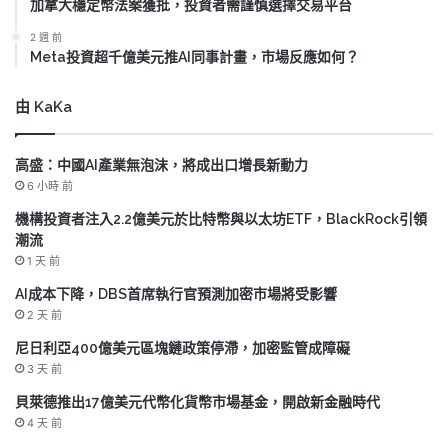
加拿大穩定幣法案獲批，投資者需謹慎選擇交易平台
2 週 前
Meta投資超千億美元推AI同事計畫，市場反應如何？
由 KaKa
高盛：中國AI產業無泡沫，將成出口增長新動力
6 小時 前
機構投資者注入2.2億美元於比特幣與以太坊ETF，BlackRock引領
潮流
1 天 前
AI成本下降，DBS首席執行官預測加密市場將受影響
2 天 前
尼日利亞400億美元區塊鏈政策停滯，加密監管成障礙
3 天 前
貝萊德推出17億美元代幣化貨幣市場基金，開啟新金融時代
4 天 前