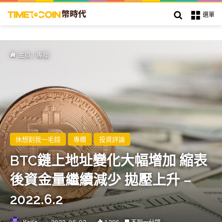
搜索
選單
主頁
/
專欄
休想割我一毛錢
專欄
投資評論
BTC鏈上地址變化大幅增加 縮表
後資金量繼續減少 拋壓上升 –
2022.6.2