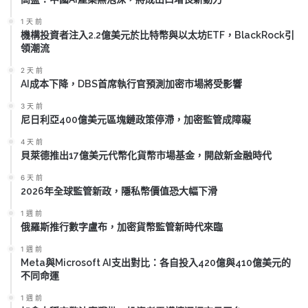
1 天 前
機構投資者注入2.2億美元於比特幣與以太坊ETF，BlackRock引
領潮流
2 天 前
AI成本下降，DBS首席執行官預測加密市場將受影響
3 天 前
尼日利亞400億美元區塊鏈政策停滯，加密監管成障礙
4 天 前
貝萊德推出17億美元代幣化貨幣市場基金，開啟新金融時代
6 天 前
2026年全球監管新政，隱私幣價值恐大幅下滑
1 週 前
俄羅斯推行數字盧布，加密貨幣監管新時代來臨
1 週 前
Meta與Microsoft AI支出對比：各自投入420億與410億美元的
不同命運
1 週 前