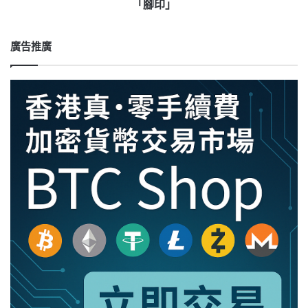
數
「腳印」
字
藏
品，
廣告推廣
讓
元
宇
宙
也
有
中
國
「腳
印」