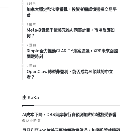
1 週 前
加拿大穩定幣法案獲批，投資者需謹慎選擇交易平
台
1 週 前
Meta投資超千億美元推AI同事計畫，市場反應如
何？
2 週 前
Ripple全力推動CLARITY法案通過，XRP未來面臨
關鍵時刻
2 週 前
OpenClaw轉型非營利，能否成為AI領域的中立
者？
由 KaKa
AI成本下降，DBS首席執行官預測加密市場將受影響
13 小時 前
尼日利亞400億美元區塊鏈政策停滯，加密監管成障礙