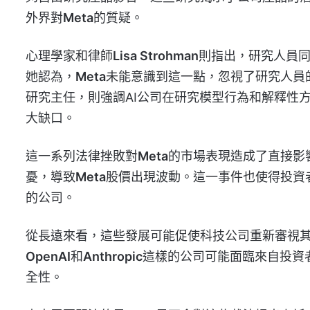
外界對
Meta
的質疑。
心理學家和律師
Lisa Strohman
則指出，研究人員
她認為，
Meta
未能意識到這一點，忽視了研究人員
研究主任，則強調AI公司在研究模型行為和解釋性
大缺口。
這一系列法律挫敗對
Meta
的市場表現造成了直接影
憂，導致
Meta
股價出現波動。這一事件也使得投資
的公司。
從長遠來看，這些發展可能促使科技公司重新審視
OpenAI
和
Anthropic
這樣的公司可能面臨來自投資
全性。