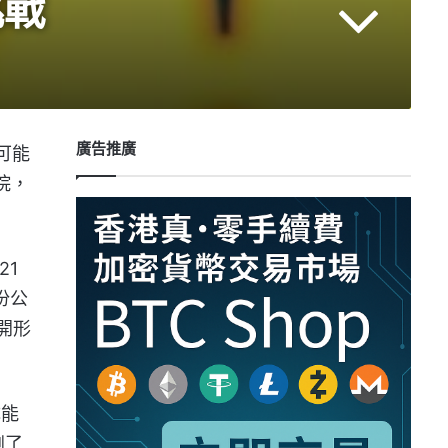
挑戰
廣告推廣
可能
院，
21
份公
開形
隊能
劇了