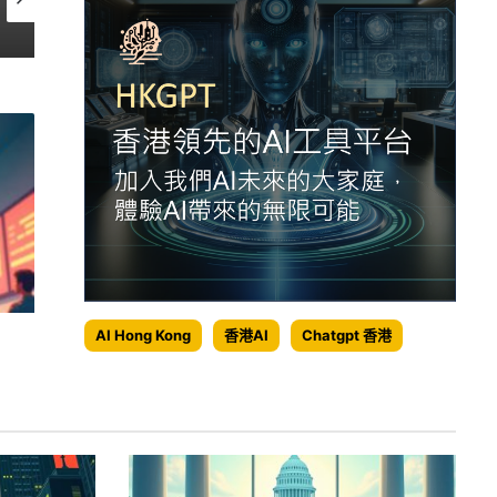
AI資本支出逼近1萬億，代幣指數驟降20%引發市場擔憂
AI估值面臨重估風險，阿波羅首席經濟學家發出警告
AI Hong Kong
香港AI
Chatgpt 香港