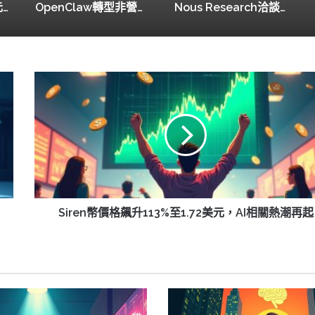
Meta投資超千億美元推AI同事計畫，市場反應如何？
OpenClaw轉型非營利，能否成為AI領域的中立者？
Nous Research洽談新融資，目標估值15億美元
Siren
幣
價
格
飆
升
113%
至
1.72
美
Siren幣價格飆升113%至1.72美元，AI相關熱潮再起
元，
AI
相
關
熱
潮
再