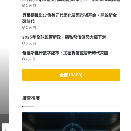
2 天 前
貝萊德推出17億美元代幣化貨幣市場基金，開啟新金
融時代
3 天 前
2026年全球監管新政，隱私幣價值恐大幅下滑
5 天 前
俄羅斯推行數字盧布，加密貨幣監管新時代來臨
7 天 前
全部 (3303)
Meta投資超千億美元
廣告推廣
2026-07-05
2026-07-01
2026-06