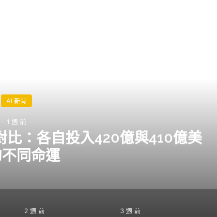
閱讀下一篇
AI 新聞
1 週 前
I支出對比：各自投入420億與410億美
的不同命運
2 週 前
3 週 前