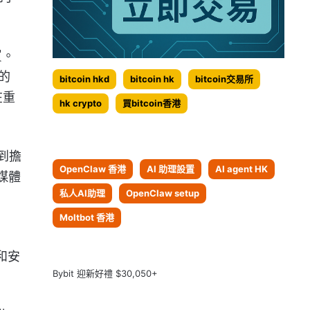
買。
的
bitcoin hkd
bitcoin hk
bitcoin交易所
在重
hk crypto
買bitcoin香港
到擔
OpenClaw 香港
AI 助理設置
AI agent HK
媒體
私人AI助理
OpenClaw setup
Moltbot 香港
和安
Bybit 迎新好禮 $30,050+