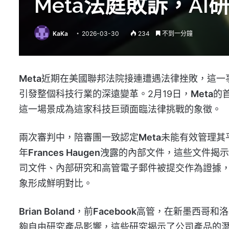
Meta法庭敗訴，A
KaKa
2026-03-30
234
不到一分鐘
Meta
近期在美國聯邦法院接連遭遇法律挫敗，這一
引發整個科技行業的深遠變革。2月19日，
Meta
的
這一場景成為這家科技巨頭面臨法律挑戰的象徵。
兩次審判中，陪審團一致認定
Meta
未能有效管理其
年
Frances Haugen
洩露的內部文件，這些文件揭示
司文件、內部研究和高管電子郵件被提交作為證據
象形成鮮明對比。
Brian Boland
，前
Facebook
高管，在新墨西哥和洛
夠自由研究產品影響，這些研究揭示了公司產品的