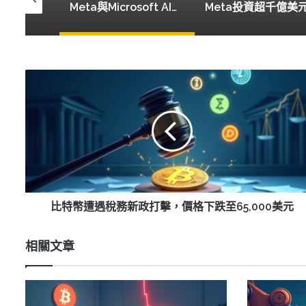
AI成本下降，DBS首席執行官預測加密市場將受影響
Meta與Microsoft AI支出對比：各自投入420億與410億美元的不同命運
比
特
幣
遭
遇
稅
務
新
政
打
比特幣遭遇稅務新政打擊，價格下跌至65,000美元
擊，
價
相關文章
格
下
跌
至
65,000