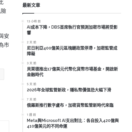
此
最新文章
風險
13 小時 前
AI成本下降，DBS首席執行官預測加密市場將受影
響
與安
2 天 前
為市
尼日利亞400億美元區塊鏈政策停滯，加密監管成
障礙
3 天 前
貝萊德推出17億美元代幣化貨幣市場基金，開啟新
金融時代
5 天 前
2026年全球監管新政，隱私幣價值恐大幅下滑
7 天 前
俄羅斯推行數字盧布，加密貨幣監管新時代來臨
1 週 前
Meta與Microsoft AI支出對比：各自投入420億與
410億美元的不同命運