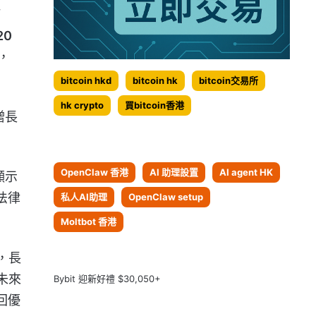
打
20
，
bitcoin hkd
bitcoin hk
bitcoin交易所
hk crypto
買bitcoin香港
增長
OpenClaw 香港
AI 助理設置
AI agent HK
顯示
法律
私人AI助理
OpenClaw setup
Moltbot 香港
，長
未來
Bybit 迎新好禮 $30,050+
回優