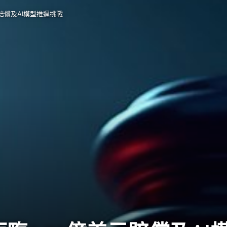
元賠償及AI模型推遲挑戰