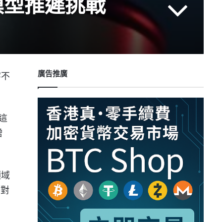
I模型推遲挑戰
廣告推廣
字不
這
增
領域
面對