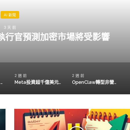
新聞
 前
執行官預測加密市場將受影響
2 週 前
2 週 前
4
Meta投資超千億美元推AI同事計畫，市場反應如何？
OpenClaw轉型非營利，能否成為AI領域的中立者？
比
特
幣
連