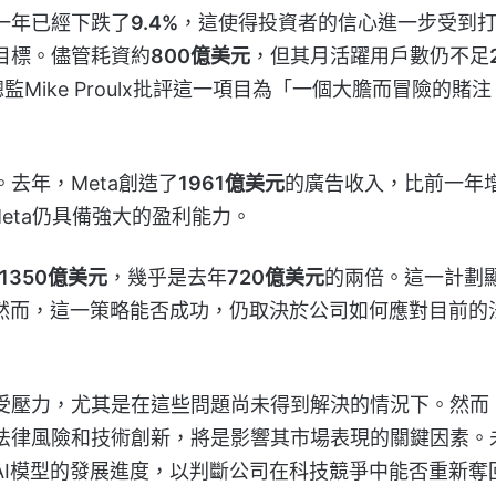
一年已經下跌了
9.4%
，這使得投資者的信心進一步受到
目標。儘管耗資約
800億美元
，但其月活躍用戶數仍不足
究總監Mike Proulx批評這一項目為「一個大膽而冒險的賭注
去年，Meta創造了
1961億美元
的廣告收入，比前一年
eta仍具備強大的盈利能力。
1350億美元
，幾乎是去年
720億美元
的兩倍。這一計劃
。然而，這一策略能否成功，仍取決於公司如何應對目前的
承受壓力，尤其是在這些問題尚未得到解決的情況下。然而
衡法律風險和技術創新，將是影響其市場表現的關鍵因素。
AI模型的發展進度，以判斷公司在科技競爭中能否重新奪