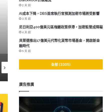
BlackRock引領潮流
2 天 前
AI 新
AI成本下降，DBS首席執行官預測加密市場將受影響
1 週 
3 天 前
Meta與Microsoft AI支
尼日利亞400億美元區塊鏈政策停滯，加密監管成障礙
4 天 前
元的不
貝萊德推出17億美元代幣化貨幣市場基金，開啟新金
融時代
5 天 前
全部 (3305)
 週 前
2026-07-05
2026-07-
Nous Research洽談新融資，目標估值15億美元
AI資本支出逼近1萬億，代幣指數驟降20%引發市場擔憂
廣告推廣