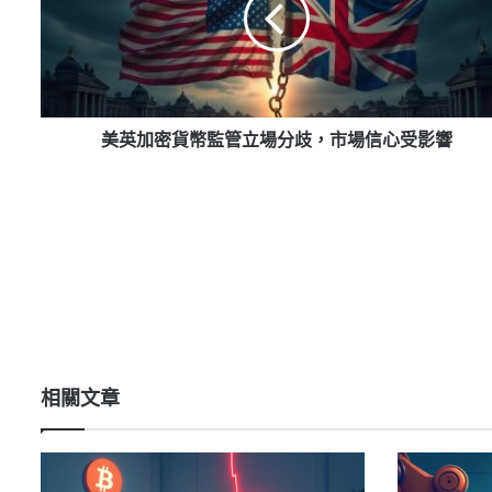
貨
幣
監
管
立
場
美英加密貨幣監管立場分歧，市場信心受影響
分
歧，
市
場
信
心
受
影
響
相關文章