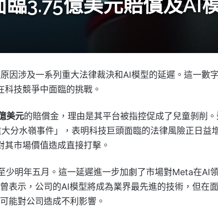
面臨3.75億美元賠償及A
原因涉及一系列重大法律裁決和AI模型的延遲。這一數
a在科技競爭中面臨的挑戰。
5億美元
的賠償金，理由是其平台被指控促成了兒童剝削。
容為「重大分水嶺事件」，表明科技巨頭面臨的法律風險正日益
還對其市場價值造成直接打擊。
至少明年五月。這一延遲進一步加劇了市場對Meta在AI
rberg曾表示，公司的AI模型將成為業界最先進的技術，但在
遲都可能對公司造成不利影響。