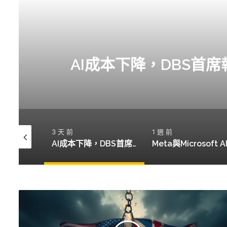
AI 
3 天
AI成本下降，DBS首席
3 天 前
1 週 前
高盛：中國AI產業無泡沫，將成出口增長新動力
AI成本下降，DBS首席執行官預測加密市場將受影響
Meta與Microsoft AI支出對比：各自投入420億與410億美元的不同命運
美
英
加
密