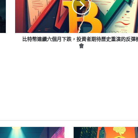
續
六
個
月
下
跌，
比特幣連續六個月下跌，投資者期待歷史重演的反彈
投
會
資
者
期
待
歷
史
重
演
的
反
彈
機
會