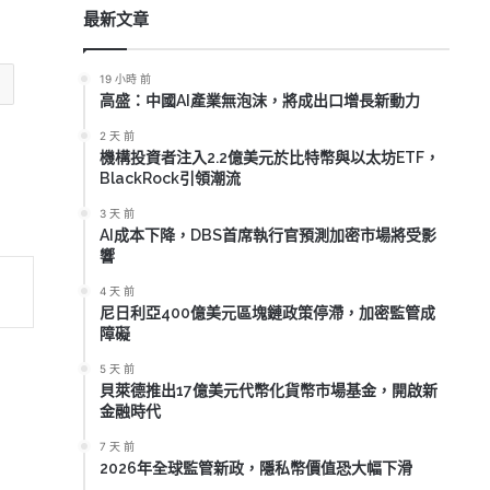
最新文章
19 小時 前
高盛：中國AI產業無泡沫，將成出口增長新動力
2 天 前
機構投資者注入2.2億美元於比特幣與以太坊ETF，
BlackRock引領潮流
3 天 前
AI成本下降，DBS首席執行官預測加密市場將受影
響
4 天 前
尼日利亞400億美元區塊鏈政策停滯，加密監管成
障礙
5 天 前
貝萊德推出17億美元代幣化貨幣市場基金，開啟新
金融時代
7 天 前
2026年全球監管新政，隱私幣價值恐大幅下滑