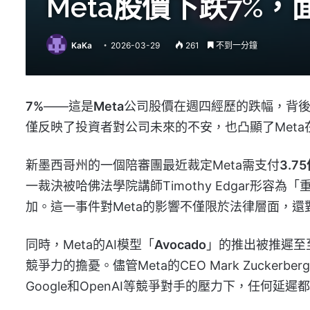
Meta股價下跌7%，
KaKa
2026-03-29
261
不到一分鐘
7%
——這是
Meta
公司股價在週四經歷的跌幅，背後
僅反映了投資者對公司未來的不安，也凸顯了Met
新墨西哥州的一個陪審團最近裁定Meta需支付
3.7
一裁決被哈佛法學院講師Timothy Edgar形
加。這一事件對Meta的影響不僅限於法律層面，
同時，Meta的AI模型「
Avocado
」的推出被推遲至
競爭力的擔憂。儘管Meta的CEO Mark Zucke
Google和OpenAI等競爭對手的壓力下，任何延