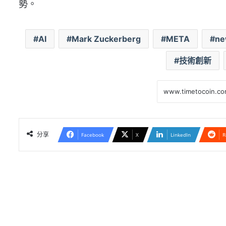
勢。
AI
Mark Zuckerberg
META
ne
技術創新
分享
Facebook
X
LinkedIn
R