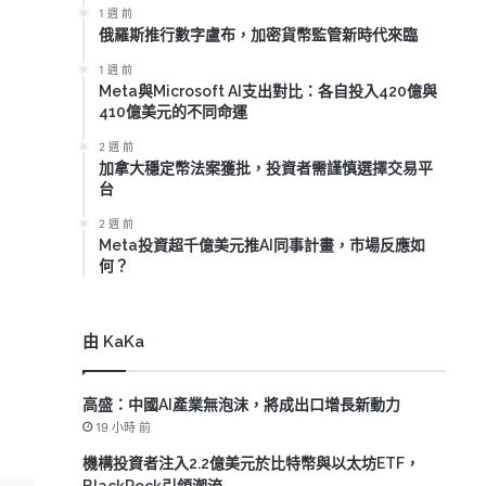
1 週 前
俄羅斯推行數字盧布，加密貨幣監管新時代來臨
1 週 前
Meta與Microsoft AI支出對比：各自投入420億與
410億美元的不同命運
2 週 前
加拿大穩定幣法案獲批，投資者需謹慎選擇交易平
台
2 週 前
Meta投資超千億美元推AI同事計畫，市場反應如
何？
由 KaKa
高盛：中國AI產業無泡沫，將成出口增長新動力
19 小時 前
機構投資者注入2.2億美元於比特幣與以太坊ETF，