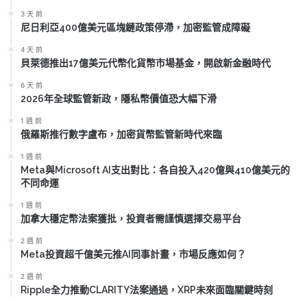
3 天 前
尼日利亞400億美元區塊鏈政策停滯，加密監管成障礙
4 天 前
貝萊德推出17億美元代幣化貨幣市場基金，開啟新金融時代
6 天 前
2026年全球監管新政，隱私幣價值恐大幅下滑
1 週 前
俄羅斯推行數字盧布，加密貨幣監管新時代來臨
1 週 前
Meta與Microsoft AI支出對比：各自投入420億與410億美元的
不同命運
1 週 前
加拿大穩定幣法案獲批，投資者需謹慎選擇交易平台
2 週 前
Meta投資超千億美元推AI同事計畫，市場反應如何？
2 週 前
Ripple全力推動CLARITY法案通過，XRP未來面臨關鍵時刻