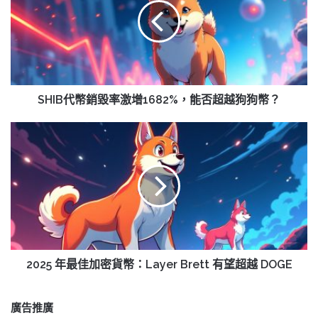
銷
毀
率
激
增
1682%，
能
SHIB代幣銷毀率激增1682%，能否超越狗狗幣？
否
超
2025
越
年
狗
最
狗
佳
幣？
加
密
貨
幣：
Layer
Brett
2025 年最佳加密貨幣：Layer Brett 有望超越 DOGE
有
望
超
廣告推廣