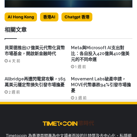
AI Hong Kong
香港AI
Chatgpt 香港
相關文章
貝萊德推出17億美元代幣化貨幣
Meta與Microsoft AI支出對
市場基金，開啟新金融時代
比：各自投入420億與410億美
元的不同命運
4 天 前
1 週 前
Allbridge再遭閃電貸攻擊，165
Movement Labs破產申請，
萬美元穩定幣損失引發市場擔憂
MOVE代幣暴跌94%引發市場擔
憂
2 週 前
3 週 前
Timetocoin 為香港首間專為中文讀者而設的比特幣及去中心化、私隱網