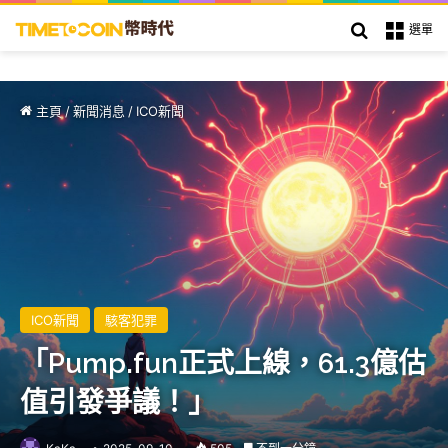
搜索
選單
主頁
/
新聞消息
/
ICO新聞
ICO新聞
駭客犯罪
「Pump.fun正式上線，61.3億估
值引發爭議！」