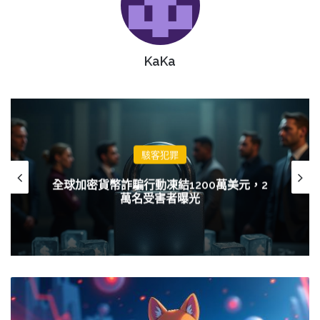
KaKa
駭客犯罪
全球加密貨幣詐騙行動凍結1200萬美元，2
萬名受害者曝光
SHIB
代
幣