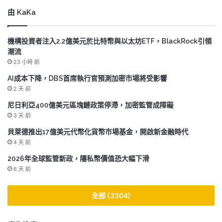
由 KaKa
機構投資者注入2.2億美元於比特幣與以太坊ETF，BlackRock引領
潮流
23 小時 前
AI成本下降，DBS首席執行官預測加密市場將受影響
2 天 前
尼日利亞400億美元區塊鏈政策停滯，加密監管成障礙
3 天 前
貝萊德推出17億美元代幣化貨幣市場基金，開啟新金融時代
4 天 前
2026年全球監管新政，隱私幣價值恐大幅下滑
6 天 前
全部 (3304)