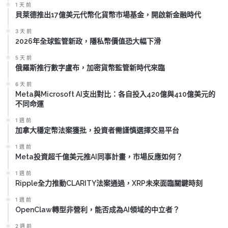
1 天 前
貝萊德推出17億美元代幣化貨幣市場基金，開啟新金融時代
3 天 前
2026年全球監管新政，隱私幣價值恐大幅下滑
5 天 前
俄羅斯推行數字盧布，加密貨幣監管新時代來臨
6 天 前
Meta與Microsoft AI支出對比：各自投入420億與410億美元的
不同命運
1 週 前
加拿大穩定幣法案獲批，投資者需謹慎選擇交易平台
1 週 前
Meta投資超千億美元推AI同事計畫，市場反應如何？
1 週 前
Ripple全力推動CLARITY法案通過，XRP未來面臨關鍵時刻
1 週 前
OpenClaw轉型非營利，能否成為AI領域的中立者？
2 週 前