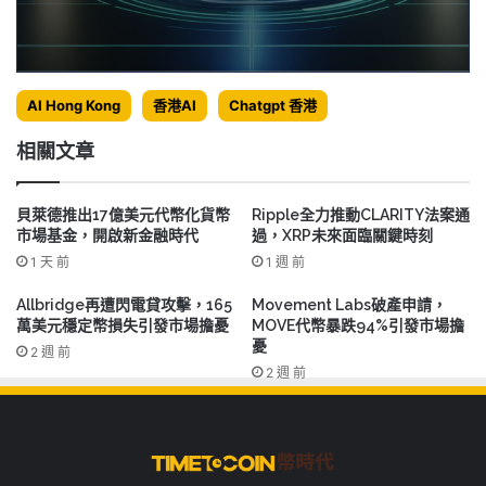
AI Hong Kong
香港AI
Chatgpt 香港
相關文章
貝萊德推出17億美元代幣化貨幣
Ripple全力推動CLARITY法案通
市場基金，開啟新金融時代
過，XRP未來面臨關鍵時刻
1 天 前
1 週 前
Allbridge再遭閃電貸攻擊，165
Movement Labs破產申請，
萬美元穩定幣損失引發市場擔憂
MOVE代幣暴跌94%引發市場擔
憂
2 週 前
2 週 前