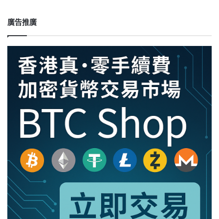
動
性
提
廣告推廣
供
的
運
作
與
收
益
揭
秘