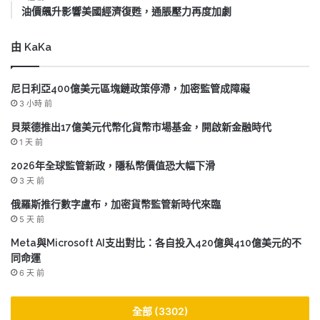
油價飆升影響美國經濟復甦，通脹壓力再度加劇
由 KaKa
尼日利亞400億美元區塊鏈政策停滯，加密監管成障礙
3 小時 前
貝萊德推出17億美元代幣化貨幣市場基金，開啟新金融時代
1 天 前
2026年全球監管新政，隱私幣價值恐大幅下滑
3 天 前
俄羅斯推行數字盧布，加密貨幣監管新時代來臨
5 天 前
Meta與Microsoft AI支出對比：各自投入420億與410億美元的不
同命運
6 天 前
全部 (3302)