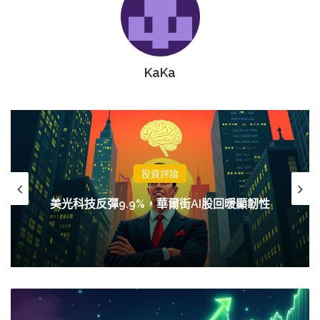
KaKa
投資評論
強勁就業數據推高利率預期，比特幣跌破
韌性
62,000美元
谷
歌