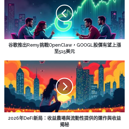
推
出
Remy
挑
戰
OpenClaw，
GOOGL
股
谷歌推出Remy挑戰OpenClaw，GOOGL股價有望上漲
價
至515美元
有
望
2026
上
年
漲
DeFi
至
新
515
局：
美
收
元
益
農
場
與
2026年DeFi新局：收益農場與流動性提供的運作與收益
流
揭秘