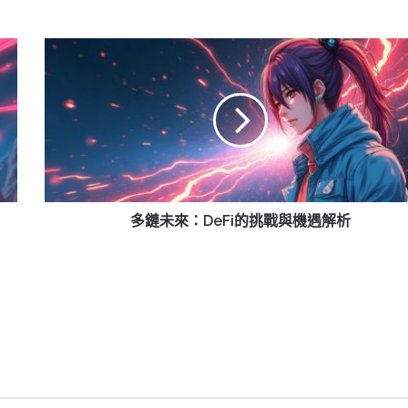
多
鏈
未
來：
DeFi
的
挑
戰
與
機
多鏈未來：DeFi的挑戰與機遇解析
遇
解
析