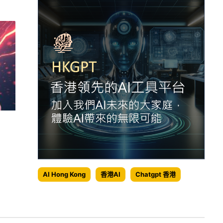
AI Hong Kong
香港AI
Chatgpt 香港