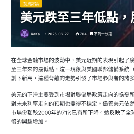
投資評論
美元跌至三年低點，
KaKa
2025-06-27
704
不到一分鐘
在全球金融市場的波動中，美元近期的表現引起了
至三年來的最低點，這一現象與美國聯邦儲備系統（
創下新高，這種背離的走勢引發了市場參與者的諸
美元的下滑主要受到市場對聯儲局政策走向的擔憂
對未來利率走向的預期也變得不穩定。儘管美元依然
市場份額較2000年的71%已有所下降。這反映了
幣的興趣增加。