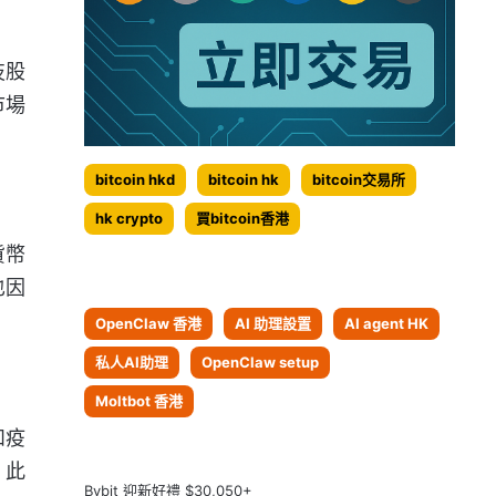
技股
市場
bitcoin hkd
bitcoin hk
bitcoin交易所
hk crypto
買bitcoin香港
貨幣
也因
OpenClaw 香港
AI 助理設置
AI agent HK
私人AI助理
OpenClaw setup
Moltbot 香港
和疫
。此
Bybit 迎新好禮 $30,050+