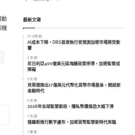
場動
最新文章
和機
17 小時 前
AI成本下降，DBS首席執行官預測加密市場將受影
響
2 天 前
尼日利亞400億美元區塊鏈政策停滯，加密監管成
障礙
3 天 前
貝萊德推出17億美元代幣化貨幣市場基金，開啟新
金融時代
5 天 前
2026年全球監管新政，隱私幣價值恐大幅下滑
7 天 前
俄羅斯推行數字盧布，加密貨幣監管新時代來臨
1 週 前