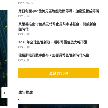
17 小時 前
尼日利亞400億美元區塊鏈政策停滯，加密監管成障礙
2 天 前
貝萊德推出17億美元代幣化貨幣市場基金，開啟新金
融時代
3 天 前
2026年全球監管新政，隱私幣價值恐大幅下滑
5 天 前
2
俄羅斯推行數字盧布，加密貨幣監管新時代來臨
強勁就業數據推高利率預
7 天 前
全部 (3303)
2026-05-01
2026-04-29
2026-04
廣告推廣
美國經濟增長2%，AI投資激增至2.52兆美元
美國停滯性通膨再現，投資者信心面臨考驗