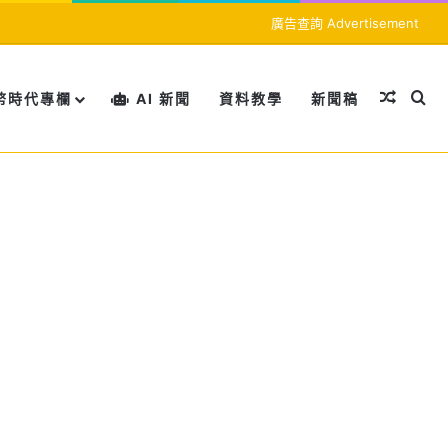
廣告查詢 Advertisement
隨機文
搜
幣時代專欄
AI 新聞
資料教學
新聞稿