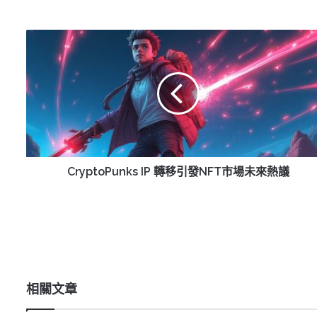
CryptoPunks
IP
轉
移
引
發
NFT
市
場
未
CryptoPunks IP 轉移引發NFT市場未來熱議
來
熱
議
相關文章