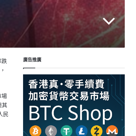
廣告推廣
率跌
揚，
市場
但其
人民