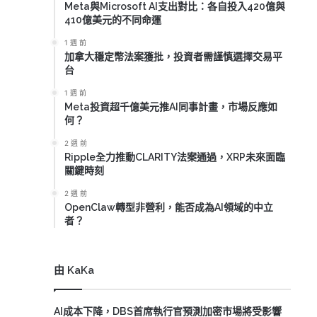
Meta與Microsoft AI支出對比：各自投入420億與
410億美元的不同命運
1 週 前
加拿大穩定幣法案獲批，投資者需謹慎選擇交易平
台
1 週 前
Meta投資超千億美元推AI同事計畫，市場反應如
何？
2 週 前
Ripple全力推動CLARITY法案通過，XRP未來面臨
關鍵時刻
2 週 前
OpenClaw轉型非營利，能否成為AI領域的中立
者？
由 KaKa
AI成本下降，DBS首席執行官預測加密市場將受影響