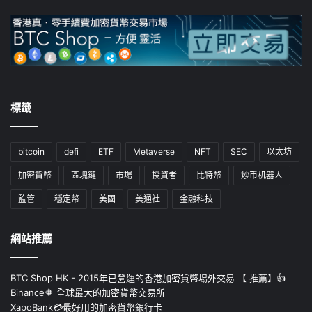
標籤
bitcoin
defi
ETF
Metaverse
NFT
SEC
以太坊
加密貨幣
區塊鏈
市場
投資者
比特幣
炒币机器人
監管
穩定幣
美國
美通社
金融科技
網站推薦
BTC Shop HK - 2015年已營運的香港加密貨幣埸外交易 【 推薦】👍
Binance🔶 全球最大的加密貨幣交易所
XapoBank💳最好用的加密貨幣銀行卡