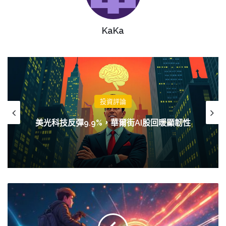
KaKa
投資評論
美光科技反彈9.9%，華爾街AI股回暖顯韌性
BNB
突
破
800