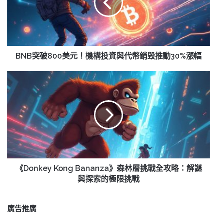
美
元！
機
構
投
資
BNB突破800美元！機構投資與代幣銷毀推動30%漲幅
與
代
《Donkey
幣
Kong
銷
Bananza》
毀
森
推
林
動
層
30%
挑
漲
戰
幅
全
攻
《Donkey Kong Bananza》森林層挑戰全攻略：解謎
略：
與探索的極限挑戰
解
謎
與
廣告推廣