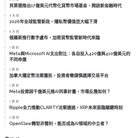
貝萊德推出17億美元代幣化貨幣市場基金，開啟新金融時代
4 天 前
2026年全球監管新政，隱私幣價值恐大幅下滑
6 天 前
俄羅斯推行數字盧布，加密貨幣監管新時代來臨
1 週 前
Meta與Microsoft AI支出對比：各自投入420億與410億美元的
不同命運
1 週 前
加拿大穩定幣法案獲批，投資者需謹慎選擇交易平台
1 週 前
Meta投資超千億美元推AI同事計畫，市場反應如何？
1 週 前
Ripple全力推動CLARITY法案通過，XRP未來面臨關鍵時刻
2 週 前
OpenClaw轉型非營利，能否成為AI領域的中立者？