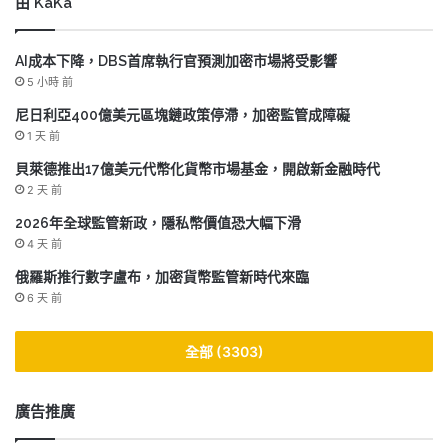
由 KaKa
AI成本下降，DBS首席執行官預測加密市場將受影響
5 小時 前
尼日利亞400億美元區塊鏈政策停滯，加密監管成障礙
1 天 前
貝萊德推出17億美元代幣化貨幣市場基金，開啟新金融時代
2 天 前
2026年全球監管新政，隱私幣價值恐大幅下滑
4 天 前
俄羅斯推行數字盧布，加密貨幣監管新時代來臨
6 天 前
全部 (3303)
廣告推廣