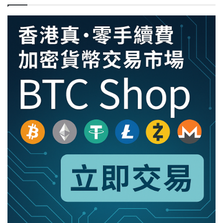
探
索
的
極
限
挑
戰