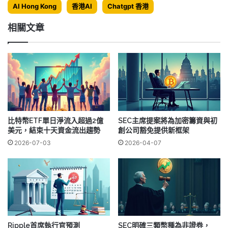
AI Hong Kong
香港AI
Chatgpt 香港
相關文章
比特幣ETF單日淨流入超過2億
SEC主席提案將為加密籌資與初
美元，結束十天資金流出趨勢
創公司豁免提供新框架
2026-07-03
2026-04-07
Ripple首席執行官預測
SEC明確三類幣種為非證券，