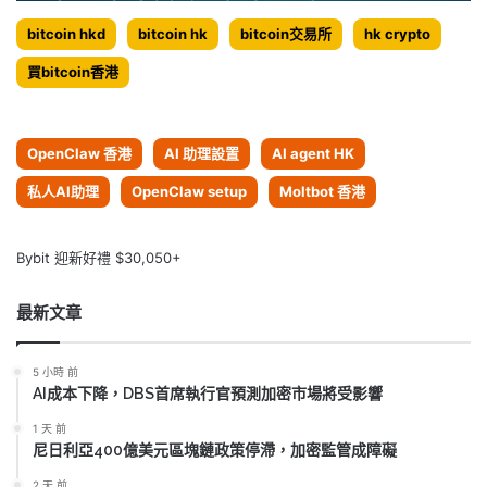
bitcoin hkd
bitcoin hk
bitcoin交易所
hk crypto
買bitcoin香港
OpenClaw 香港
AI 助理設置
AI agent HK
私人AI助理
OpenClaw setup
Moltbot 香港
Bybit 迎新好禮 $30,050+
最新文章
5 小時 前
AI成本下降，DBS首席執行官預測加密市場將受影響
1 天 前
尼日利亞400億美元區塊鏈政策停滯，加密監管成障礙
2 天 前