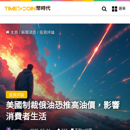
搜索
選單
主頁
/
新聞消息
/
投資評論
投資評論
美國制裁俄油恐推高油價，影響
消費者生活