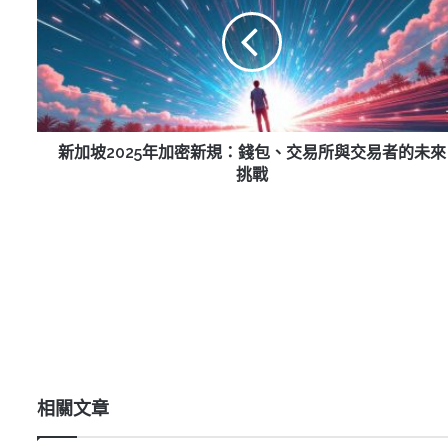
坡
2025
年
加
密
新
規：
錢
新加坡2025年加密新規：錢包、交易所與交易者的未來
包、
挑戰
交
易
所
與
交
易
者
的
未
來
挑
相關文章
戰