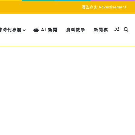
廣告查詢 Advertisement
隨機文
搜
幣時代專欄
AI 新聞
資料教學
新聞稿