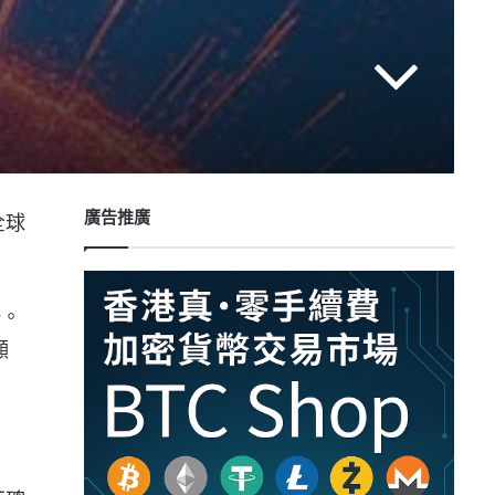
廣告推廣
全球
。
一。
顯