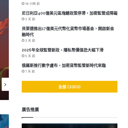
18 小時 前
尼日利亞400億美元區塊鏈政策停滯，加密監管成障礙
2 天 前
貝萊德推出17億美元代幣化貨幣市場基金，開啟新金
2
融時代
泰達幣價格波動對
3 天 前
2026年全球監管新政，隱私幣價值恐大幅下滑
5 天 前
俄羅斯推行數字盧布，加密貨幣監管新時代來臨
7 天 前
2026-04-26
2026-04-23
2026-04
全部 (3303)
科技股推動美國股市創新高，油價因伊朗和平進展下滑
美國聯儲局或因AI技術降息，與澳洲儲備銀行形成鮮明對比
廣告推廣