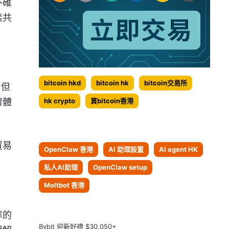
不確
素共
bitcoin hkd
bitcoin hk
bitcoin交易所
，但
濟體
hk crypto
買bitcoin香港
貿易
OpenClaw 香港
AI 助理設置
AI agent HK
私人AI助理
OpenClaw setup
Moltbot 香港
率的
Bybit 迎新好禮 $30,050+