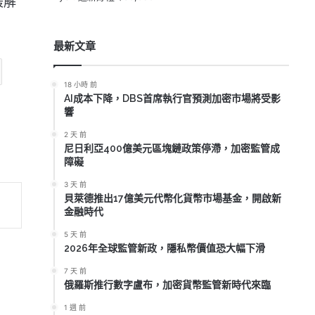
緩解
最新文章
18 小時 前
AI成本下降，DBS首席執行官預測加密市場將受影
響
2 天 前
尼日利亞400億美元區塊鏈政策停滯，加密監管成
障礙
3 天 前
貝萊德推出17億美元代幣化貨幣市場基金，開啟新
金融時代
5 天 前
2026年全球監管新政，隱私幣價值恐大幅下滑
7 天 前
俄羅斯推行數字盧布，加密貨幣監管新時代來臨
1 週 前