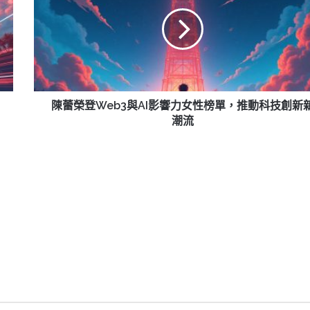
榮
登
Web3
與
AI
影
響
力
陳蕾榮登Web3與AI影響力女性榜單，推動科技創新
女
潮流
性
榜
單，
推
動
科
技
創
新
新
潮
流