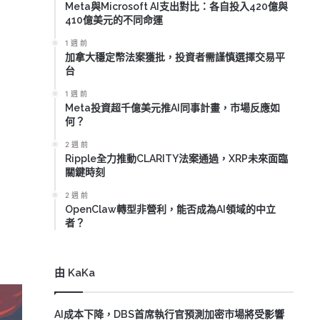
Meta與Microsoft AI支出對比：各自投入420億與
410億美元的不同命運
1 週 前
加拿大穩定幣法案獲批，投資者需謹慎選擇交易平
台
1 週 前
Meta投資超千億美元推AI同事計畫，市場反應如
何？
2 週 前
Ripple全力推動CLARITY法案通過，XRP未來面臨
關鍵時刻
2 週 前
OpenClaw轉型非營利，能否成為AI領域的中立
者？
由 KaKa
AI成本下降，DBS首席執行官預測加密市場將受影響