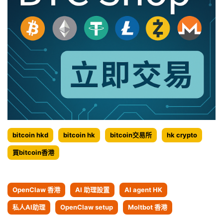
均
受
益
-
2022.7.7
bitcoin hkd
bitcoin hk
bitcoin交易所
hk crypto
買bitcoin香港
OpenClaw 香港
AI 助理設置
AI agent HK
私人AI助理
OpenClaw setup
Moltbot 香港