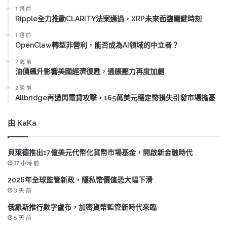
1 週 前
Ripple全力推動CLARITY法案通過，XRP未來面臨關鍵時刻
1 週 前
OpenClaw轉型非營利，能否成為AI領域的中立者？
2 週 前
油價飆升影響美國經濟復甦，通脹壓力再度加劇
2 週 前
Allbridge再遭閃電貸攻擊，165萬美元穩定幣損失引發市場擔憂
由 KaKa
貝萊德推出17億美元代幣化貨幣市場基金，開啟新金融時代
17 小時 前
2026年全球監管新政，隱私幣價值恐大幅下滑
3 天 前
俄羅斯推行數字盧布，加密貨幣監管新時代來臨
5 天 前