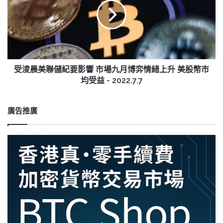
影
美
響
聯
資
儲
金
紀
量
要
繼
影
續
響
受淩晨美聯儲紀要影響 市場九月博弈情緒上升 美股幣市
短
市
均受益 - 2022.7.7
缺
場
-
九
2022.7.6
月
廣告推廣
博
弈
情
緒
上
升
美
股
幣
市