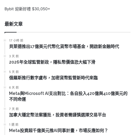
Bybit 迎新好禮 $30,050+
最新文章
17 小時 前
貝萊德推出17億美元代幣化貨幣市場基金，開啟新金融時代
3 天 前
2026年全球監管新政，隱私幣價值恐大幅下滑
5 天 前
俄羅斯推行數字盧布，加密貨幣監管新時代來臨
6 天 前
Meta與Microsoft AI支出對比：各自投入420億與410億美元的
不同命運
7 天 前
加拿大穩定幣法案獲批，投資者需謹慎選擇交易平台
1 週 前
Meta投資超千億美元推AI同事計畫，市場反應如何？