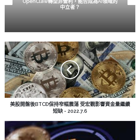
OpenClaw轉型非營利，能否成為AI領域的
中立者？
美
股
開
盤
後
BTCÐ
保
持
窄
幅
美股開盤後BTCÐ保持窄幅震蕩 受宏觀影響資金量繼續
震
短缺 - 2022.7.6
蕩
受
受
宏
淩
觀
晨