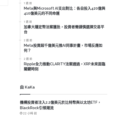
1 週 前
Meta與Microsoft AI支出對比：各自投入420億與
410億美元的不同命運
1 週 前
加拿大穩定幣法案獲批，投資者需謹慎選擇交易平
台
2 週 前
Meta投資超千億美元推AI同事計畫，市場反應如
何？
2 週 前
Ripple全力推動CLARITY法案通過，XRP未來面臨
關鍵時刻
由 KaKa
機構投資者注入2.2億美元於比特幣與以太坊ETF，
BlackRock引領潮流
22 小時 前