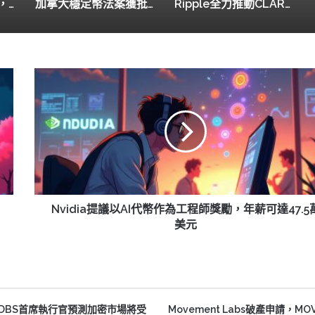
加拿大穩定幣法案獲批，投資者需謹慎選擇交易平台
Ripple全力推動CLARITY法案通過，XRP未來面臨關鍵時刻
Nvidia
提
議
以
AI
代
幣
作
為
工
Nvidia提議以AI代幣作為工程師獎勵，年薪可達47.5
程
美元
師
獎
勵，
年
薪
，DBS首席執行官預測加密市場將受
Movement Labs破產申請，M
可