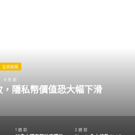
閱讀下一篇
俄羅斯推行數字盧布
2 週 前
4 週 前