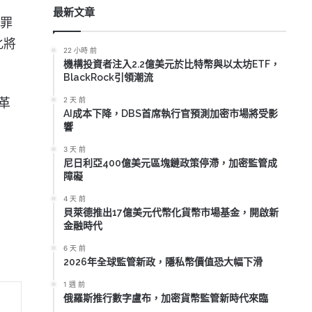
最新文章
犯罪
化將
22 小時 前
機構投資者注入2.2億美元於比特幣與以太坊ETF，
BlackRock引領潮流
革
2 天 前
AI成本下降，DBS首席執行官預測加密市場將受影
響
3 天 前
尼日利亞400億美元區塊鏈政策停滯，加密監管成
障礙
4 天 前
貝萊德推出17億美元代幣化貨幣市場基金，開啟新
金融時代
6 天 前
2026年全球監管新政，隱私幣價值恐大幅下滑
1 週 前
俄羅斯推行數字盧布，加密貨幣監管新時代來臨