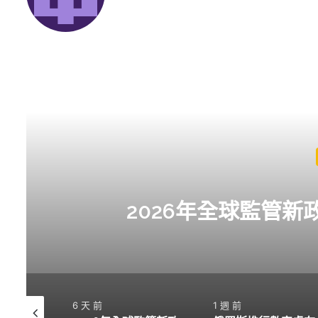
監管新聞
6 天 前
政，隱私幣價值恐大幅下滑
6 天 前
1 週 前
1 週 前