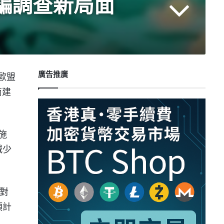
詐騙調查新局面
廣告推廣
歐盟
商建
施
減少
式對
預計