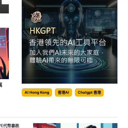
Ripple獲盧森堡初步批准，進軍歐洲加密市場新里程
幣安退出歐洲市場，數百平台面臨重創與資金撤離
萬
AI Hong Kong
香港AI
Chatgpt 香港
OVE代幣暴跌