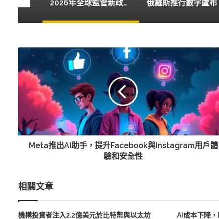
2026年全球監管新政，隱私幣價值恐大幅下滑
俄羅斯推行數字盧布，加密貨幣監管新時代來臨
Meta
推
出
AI
助
手，
提
升
Facebook
與
Meta推出AI助手，提升Facebook與Instagram用戶體
Instagram
驗和安全性
用
戶
相關文章
體
驗
和
機構投資者注入2.2億美元於比特幣與以太坊
AI成本下降
安