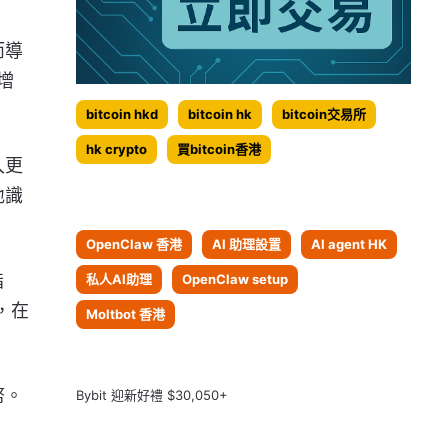
而導
增
bitcoin hkd
bitcoin hk
bitcoin交易所
hk crypto
買bitcoin香港
入更
地識
OpenClaw 香港
AI 助理設置
AI agent HK
指
私人AI助理
OpenClaw setup
，在
Moltbot 香港
幣。
Bybit 迎新好禮 $30,050+