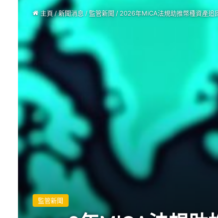
主頁
/
新聞消息
/
監管新聞
/
2026年MiCA法規助推幣種資產
監管新聞