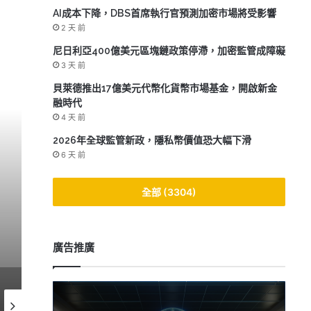
AI成本下降，DBS首席執行官預測加密市場將受影響
2 天 前
尼日利亞400億美元區塊鏈政策停滯，加密監管成障礙
3 天 前
貝萊德推出17億美元代幣化貨幣市場基金，開啟新金
融時代
4 天 前
2026年全球監管新政，隱私幣價值恐大幅下滑
監管新聞
6 天 前
1 週 前
全部 (3304)
，加密貨幣監管新時代來臨
廣告推廣
2026-07-06
2026-06-30