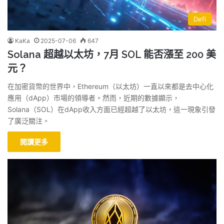
Defi
KaKa
2025-07-06
647
Solana 超越以太坊，7月 SOL 能否漲至 200 美
元？
在加密貨幣的世界中，Ethereum（以太坊）一直以來都是去中心化
應用（dApp）市場的領導者。然而，近期的數據顯示，
Solana（SOL）在dApp收入方面已經超越了以太坊，這一現象引發
了廣泛關注。
閱讀更多