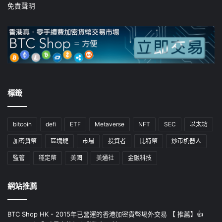
免責聲明
標籤
bitcoin
defi
ETF
Metaverse
NFT
SEC
以太坊
加密貨幣
區塊鏈
市場
投資者
比特幣
炒币机器人
監管
穩定幣
美國
美通社
金融科技
網站推薦
BTC Shop HK - 2015年已營運的香港加密貨幣埸外交易 【 推薦】👍