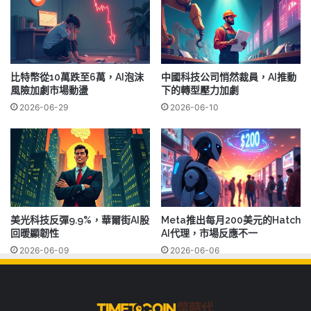
比特幣從10萬跌至6萬，AI泡沫
中國科技公司悄然裁員，AI推動
風險加劇市場動盪
下的轉型壓力加劇
2026-06-29
2026-06-10
美光科技反彈9.9%，華爾街AI股
Meta推出每月200美元的Hatch
回暖顯韌性
AI代理，市場反應不一
2026-06-09
2026-06-06