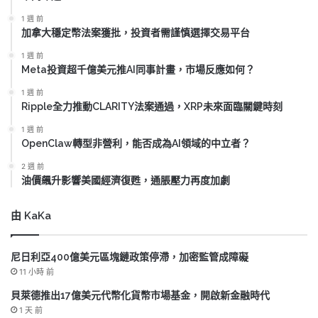
1 週 前
加拿大穩定幣法案獲批，投資者需謹慎選擇交易平台
1 週 前
Meta投資超千億美元推AI同事計畫，市場反應如何？
1 週 前
Ripple全力推動CLARITY法案通過，XRP未來面臨關鍵時刻
1 週 前
OpenClaw轉型非營利，能否成為AI領域的中立者？
2 週 前
油價飆升影響美國經濟復甦，通脹壓力再度加劇
由 KaKa
尼日利亞400億美元區塊鏈政策停滯，加密監管成障礙
11 小時 前
貝萊德推出17億美元代幣化貨幣市場基金，開啟新金融時代
1 天 前