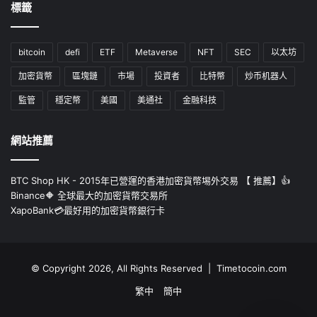
標籤
bitcoin
defi
ETF
Metaverse
NFT
SEC
以太坊
加密貨幣
區塊鏈
市場
投資者
比特幣
炒币机器人
監管
穩定幣
美國
美通社
金融科技
網站推薦
BTC Shop HK - 2015年已營運的香港加密貨幣埸外交易 【 推薦】👍
Binance🔶 全球最大的加密貨幣交易所
XapoBank💳最好用的加密貨幣銀行卡
© Copyright 2026, All Rights Reserved | Timetocoin.com
繁中
簡中