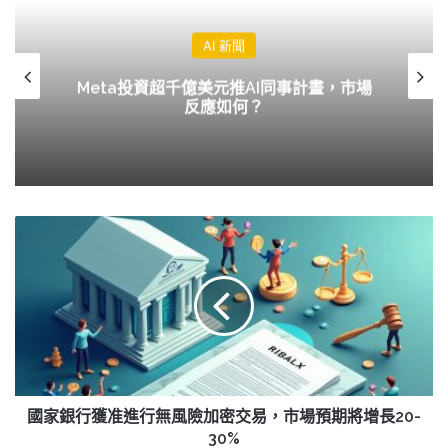
AI 新聞
Meta投資超千億美元推AI同事計畫，市場
反應如何？
國
家
銀
行
獲
准
進
行
無
風
國家銀行獲准進行無風險加密交易，市場預期將增長20-
險
30%