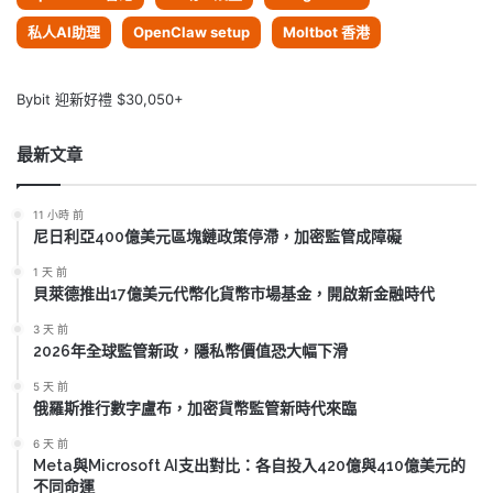
私人AI助理
OpenClaw setup
Moltbot 香港
Bybit 迎新好禮 $30,050+
最新文章
11 小時 前
尼日利亞400億美元區塊鏈政策停滯，加密監管成障礙
1 天 前
貝萊德推出17億美元代幣化貨幣市場基金，開啟新金融時代
3 天 前
2026年全球監管新政，隱私幣價值恐大幅下滑
5 天 前
俄羅斯推行數字盧布，加密貨幣監管新時代來臨
6 天 前
Meta與Microsoft AI支出對比：各自投入420億與410億美元的
不同命運