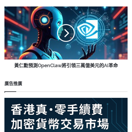
加
密
黃
交
仁
易，
勳
市
預
場
測
預
OpenClaw
期
將
將
引
增
領
長
三
黃仁勳預測OpenClaw將引領三萬億美元的AI革命
20-
萬
30%
億
美
廣告推廣
元
的
AI
革
命