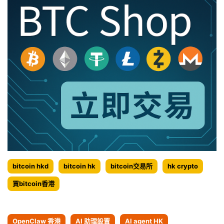
bitcoin hkd
bitcoin hk
bitcoin交易所
hk crypto
買bitcoin香港
OpenClaw 香港
AI 助理設置
AI agent HK